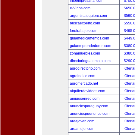
infoempresarial.com
$700.
e-Vinos.com
$650.
argentinatequiero.com
$590.
buscaexperto.com
$550.
forotrabajos.com
$495.
guiamedicamentos.com
$449.
guiaemprendedores.com
$380.
zonamuebles.com
$380.
directorioguatemala.com
$290.
agrodirectorio.com
Oferta
agroindice.com
Oferta
agromercado.net
Oferta
alquilerdevideos.com
Oferta
amigosenred.com
Oferta
anunciosparaguay.com
Oferta
anunciospuertorico.com
Oferta
areajoven.com
Oferta
areamujer.com
Oferta