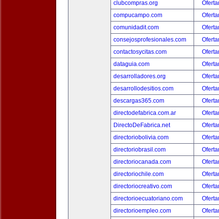
clubcompras.org
Oferta
compucampo.com
Oferta
comunidadit.com
Oferta
consejosprofesionales.com
Oferta
contactosycitas.com
Oferta
dataguia.com
Oferta
desarrolladores.org
Oferta
desarrollodesitios.com
Oferta
descargas365.com
Oferta
directodefabrica.com.ar
Oferta
DirectoDeFabrica.net
Oferta
directoriobolivia.com
Oferta
directoriobrasil.com
Oferta
directoriocanada.com
Oferta
directoriochile.com
Oferta
directoriocreativo.com
Oferta
directorioecuatoriano.com
Oferta
directorioempleo.com
Oferta