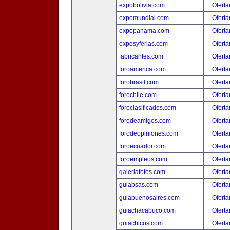
expobolivia.com
Oferta
expomundial.com
Oferta
expopanama.com
Oferta
exposyferias.com
Oferta
fabricantes.com
Oferta
foroamerica.com
Oferta
forobrasil.com
Oferta
forochile.com
Oferta
foroclasificados.com
Oferta
forodeamigos.com
Oferta
forodeopiniones.com
Oferta
foroecuador.com
Oferta
foroempleos.com
Oferta
galeriafotos.com
Oferta
guiabsas.com
Oferta
guiabuenosaires.com
Oferta
guiachacabuco.com
Oferta
guiachicos.com
Oferta