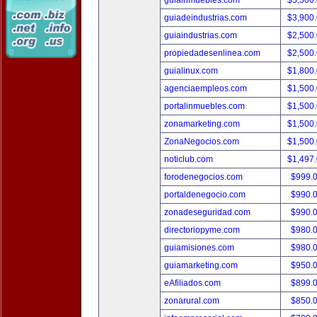
guiainmuebles.com
$5,500
guiadeindustrias.com
$3,900
guiaindustrias.com
$2,500
propiedadesenlinea.com
$2,500
guialinux.com
$1,800
agenciaempleos.com
$1,500
portalinmuebles.com
$1,500
zonamarketing.com
$1,500
ZonaNegocios.com
$1,500
noticlub.com
$1,497
forodenegocios.com
$999.
portaldenegocio.com
$990.
zonadeseguridad.com
$990.
directoriopyme.com
$980.
guiamisiones.com
$980.
guiamarketing.com
$950.
eAfiliados.com
$899.
zonarural.com
$850.