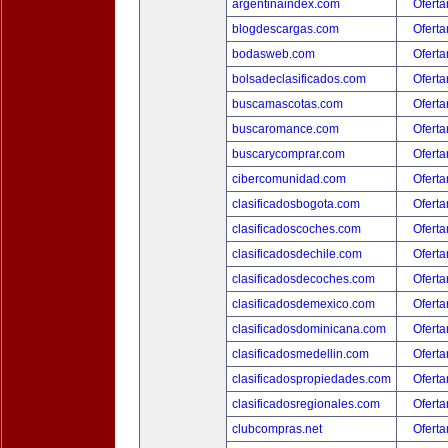
argentinaindex.com
Oferta
blogdescargas.com
Oferta
bodasweb.com
Oferta
bolsadeclasificados.com
Oferta
buscamascotas.com
Oferta
buscaromance.com
Oferta
buscarycomprar.com
Oferta
cibercomunidad.com
Oferta
clasificadosbogota.com
Oferta
clasificadoscoches.com
Oferta
clasificadosdechile.com
Oferta
clasificadosdecoches.com
Oferta
clasificadosdemexico.com
Oferta
clasificadosdominicana.com
Oferta
clasificadosmedellin.com
Oferta
clasificadospropiedades.com
Oferta
clasificadosregionales.com
Oferta
clubcompras.net
Oferta