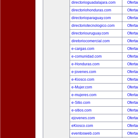
directorioguadalajara.com
Oferta
directoriohonduras.com
Oferta
directorioparaguay.com
Oferta
directoriotecnologico.com
Oferta
directoriouruguay.com
Oferta
diretoriocomercial.com
Oferta
e-cargas.com
Oferta
e-comunidad.com
Oferta
e-Honduras.com
Oferta
e-jovenes.com
Oferta
e-Kiosco.com
Oferta
e-Mujer.com
Oferta
e-mujeres.com
Oferta
e-Sitio.com
Oferta
e-sitios.com
Oferta
ejovenes.com
Oferta
eKiosco.com
Oferta
eventosweb.com
Oferta