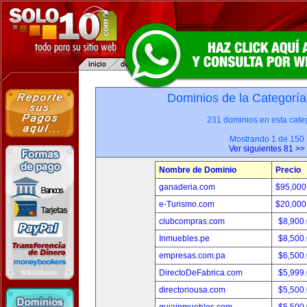
Dominios de la Categoría
231 dominios en esta categ
Mostrando 1 de 150
Ver siguientes 81 >>
Nombre de Dominio
Precio
ganaderia.com
$95,000
e-Turismo.com
$20,000
clubcompras.com
$8,900
Inmuebles.pe
$8,500
empresas.com.pa
$6,500
DirectoDeFabrica.com
$5,999
directoriousa.com
$5,500