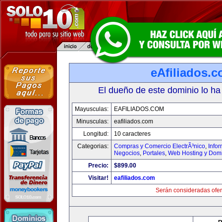
eAfiliados.
El dueño de este dominio lo ha
Mayusculas:
EAFILIADOS.COM
Minusculas:
eafiliados.com
Longitud:
10 caracteres
Categorias:
Compras y Comercio ElectrÃ³nico
,
Info
Negocios
,
Portales
,
Web Hosting y Dom
Precio:
$899.00
Visitar!
eafiliados.com
Serán consideradas ofer