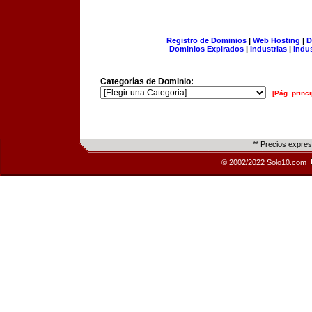
Registro de Dominios
|
Web Hosting
|
D
Dominios Expirados
|
Industrias
|
Indu
Categorías de Dominio:
[Pág. princi
** Precios expre
© 2002/2022 Solo10.com