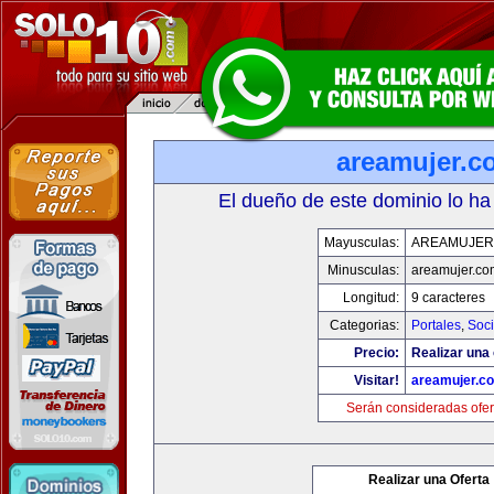
areamujer.c
El dueño de este dominio lo ha
Mayusculas:
AREAMUJER
Minusculas:
areamujer.co
Longitud:
9 caracteres
Categorias:
Portales
,
Soc
Precio:
Realizar una 
Visitar!
areamujer.c
Serán consideradas ofer
Realizar una Oferta