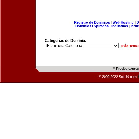
Registro de Dominios
|
Web Hosting
|
D
Dominios Expirados
|
Industrias
|
Indu
Categorías de Dominio:
[Pág. princi
** Precios expre
© 2002/2022 Solo10.com