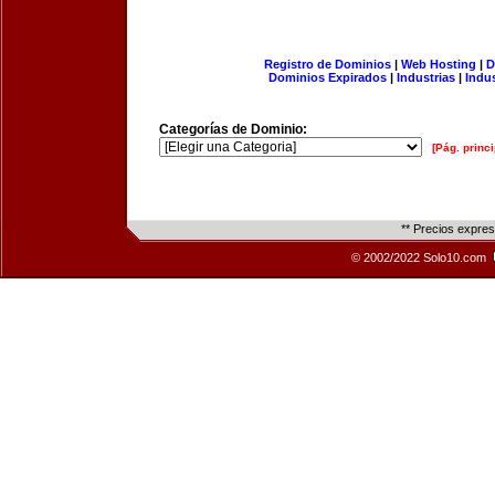
Registro de Dominios
|
Web Hosting
|
D
Dominios Expirados
|
Industrias
|
Indu
Categorías de Dominio:
[Pág. princi
** Precios expre
© 2002/2022 Solo10.com