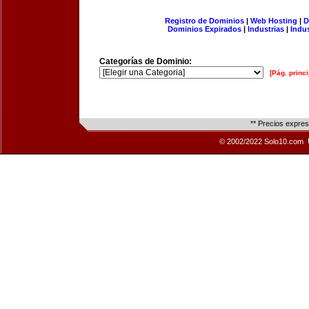
Registro de Dominios
|
Web Hosting
|
D
Dominios Expirados
|
Industrias
|
Indu
Categorías de Dominio:
[Pág. princi
** Precios expre
© 2002/2022 Solo10.com