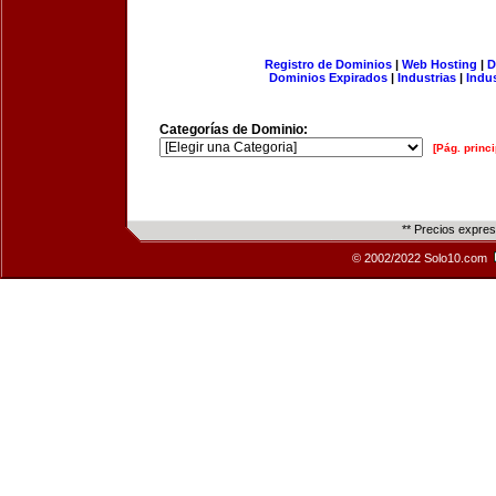
Registro de Dominios
|
Web Hosting
|
D
Dominios Expirados
|
Industrias
|
Indu
Categorías de Dominio:
[Pág. princi
** Precios expre
© 2002/2022 Solo10.com