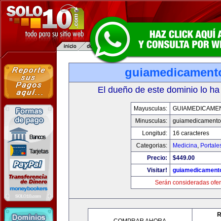
guiamedicament
El dueño de este dominio lo ha
Mayusculas:
GUIAMEDICAME
Minusculas:
guiamedicamento
Longitud:
16 caracteres
Categorias:
Medicina
,
Portale
Precio:
$449.00
Visitar!
guiamedicament
Serán consideradas ofer
R