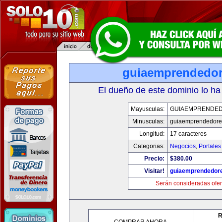
guiaemprendedo
El dueño de este dominio lo ha
Mayusculas:
GUIAEMPRENDE
Minusculas:
guiaemprendedore
Longitud:
17 caracteres
Categorias:
Negocios
,
Portales
Precio:
$380.00
Visitar!
guiaemprendedor
Serán consideradas ofer
R