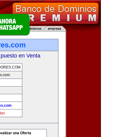
res.com
 puesto en Venta
DORES.COM
s.com
es.com
tas
ealizar una Oferta