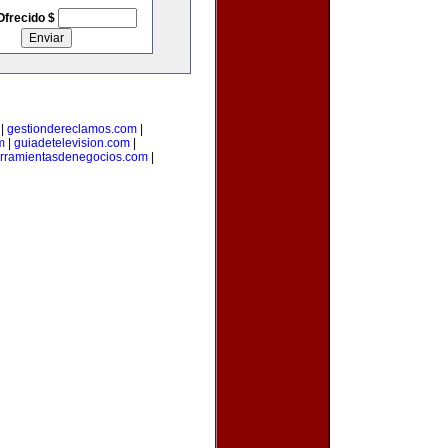
Ofrecido $
|
gestiondereclamos.com
|
m
|
guiadetelevision.com
|
rramientasdenegocios.com
|