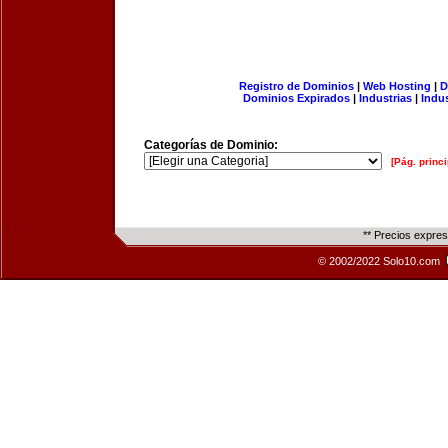
Registro de Dominios
|
Web Hosting
|
D
Dominios Expirados
|
Industrias
|
Indu
Categorías de Dominio:
[Pág. princi
** Precios expre
© 2002/2022 Solo10.com