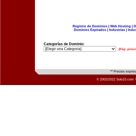
Registro de Dominios
|
Web Hosting
|
D
Dominios Expirados
|
Industrias
|
Indu
Categorías de Dominio:
[Pág. princi
** Precios expre
© 2002/2022 Solo10.com