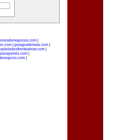
cionesdenegocios.com
|
oso.com
|
guiaguatemala.com
|
opiedadesfrentealmar.com
|
onparapymes.com
|
denegocio.com
|