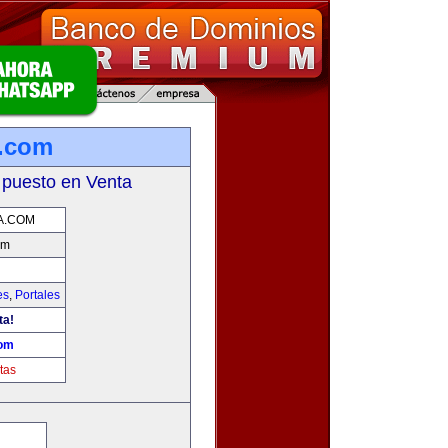
a.com
 puesto en Venta
A.COM
om
es
,
Portales
ta!
com
tas