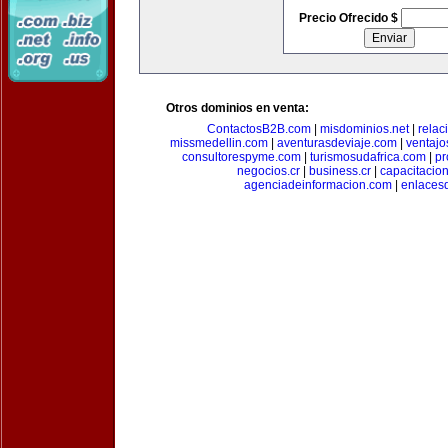
Precio Ofrecido $
Otros dominios en venta:
ContactosB2B.com
|
misdominios.net
|
rela
missmedellin.com
|
aventurasdeviaje.com
|
ventaj
consultorespyme.com
|
turismosudafrica.com
|
pr
negocios.cr
|
business.cr
|
capacitaci
agenciadeinformacion.com
|
enlaces