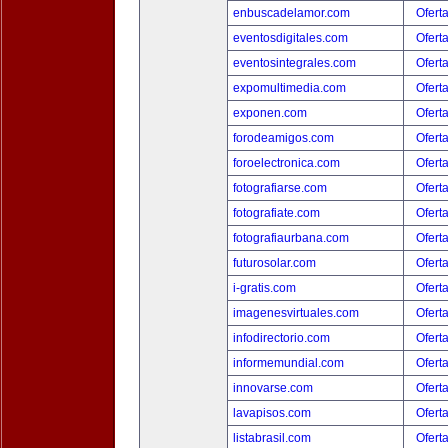
enbuscadelamor.com
Ofert
eventosdigitales.com
Ofert
eventosintegrales.com
Ofert
expomultimedia.com
Ofert
exponen.com
Ofert
forodeamigos.com
Ofert
foroelectronica.com
Ofert
fotografiarse.com
Ofert
fotografiate.com
Ofert
fotografiaurbana.com
Ofert
futurosolar.com
Ofert
i-gratis.com
Ofert
imagenesvirtuales.com
Ofert
infodirectorio.com
Ofert
informemundial.com
Ofert
innovarse.com
Ofert
lavapisos.com
Ofert
listabrasil.com
Ofert