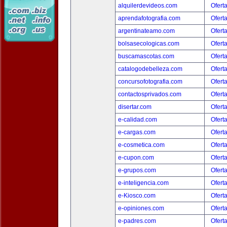
alquilerdevideos.com
Ofert
aprendafotografia.com
Ofert
argentinateamo.com
Ofert
bolsasecologicas.com
Ofert
buscamascotas.com
Ofert
catalogodebelleza.com
Ofert
concursofotografia.com
Ofert
contactosprivados.com
Ofert
disertar.com
Ofert
e-calidad.com
Ofert
e-cargas.com
Ofert
e-cosmetica.com
Ofert
e-cupon.com
Ofert
e-grupos.com
Ofert
e-inteligencia.com
Ofert
e-Kiosco.com
Ofert
e-opiniones.com
Ofert
e-padres.com
Ofert