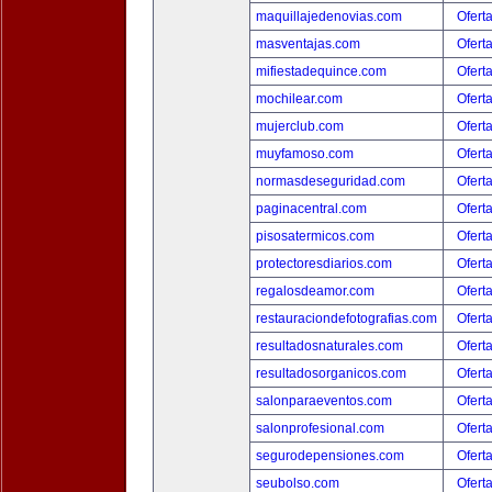
maquillajedenovias.com
Ofert
masventajas.com
Ofert
mifiestadequince.com
Ofert
mochilear.com
Ofert
mujerclub.com
Ofert
muyfamoso.com
Ofert
normasdeseguridad.com
Ofert
paginacentral.com
Ofert
pisosatermicos.com
Ofert
protectoresdiarios.com
Ofert
regalosdeamor.com
Ofert
restauraciondefotografias.com
Ofert
resultadosnaturales.com
Ofert
resultadosorganicos.com
Ofert
salonparaeventos.com
Ofert
salonprofesional.com
Ofert
segurodepensiones.com
Ofert
seubolso.com
Ofert