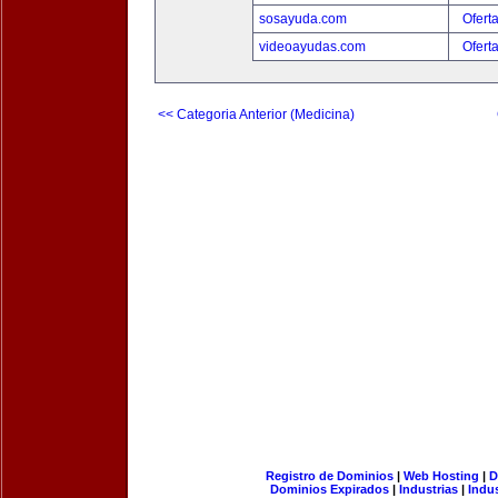
sosayuda.com
Ofert
videoayudas.com
Ofert
<< Categoria Anterior (Medicina)
Registro de Dominios
|
Web Hosting
|
D
Dominios Expirados
|
Industrias
|
Indu