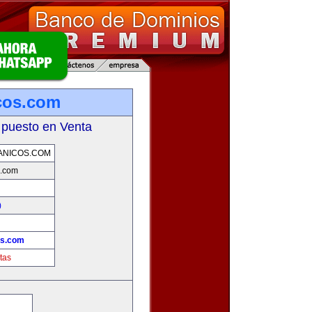
cos.com
 puesto en Venta
ANICOS.COM
s.com
)
!
os.com
tas