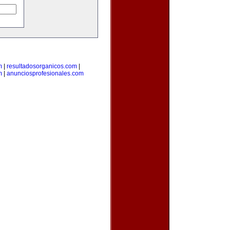
m
|
resultadosorganicos.com
|
m
|
anunciosprofesionales.com