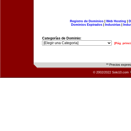
Registro de Dominios
|
Web Hosting
|
D
Dominios Expirados
|
Industrias
|
Indu
Categorías de Dominio:
[Pág. princi
** Precios expre
© 2002/2022 Solo10.com