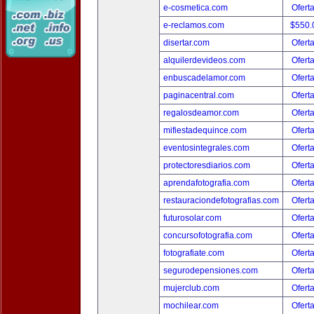
e-cosmetica.com
Ofert
e-reclamos.com
$550.
disertar.com
Ofert
alquilerdevideos.com
Ofert
enbuscadelamor.com
Ofert
paginacentral.com
Ofert
regalosdeamor.com
Ofert
mifiestadequince.com
Ofert
eventosintegrales.com
Ofert
protectoresdiarios.com
Ofert
aprendafotografia.com
Ofert
restauraciondefotografias.com
Ofert
futurosolar.com
Ofert
concursofotografia.com
Ofert
fotografiate.com
Ofert
segurodepensiones.com
Ofert
mujerclub.com
Ofert
mochilear.com
Ofert