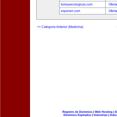
bolsasecologicas.com
Ofert
exponen.com
Ofert
<< Categoria Anterior (Medicina)
Registro de Dominios
|
Web Hosting
|
D
Dominios Expirados
|
Industrias
|
Indu