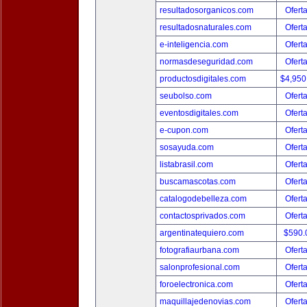
resultadosorganicos.com
Ofert
resultadosnaturales.com
Ofert
e-inteligencia.com
Ofert
normasdeseguridad.com
Ofert
productosdigitales.com
$4,950
seubolso.com
Ofert
eventosdigitales.com
Ofert
e-cupon.com
Ofert
sosayuda.com
Ofert
listabrasil.com
Ofert
buscamascotas.com
Ofert
catalogodebelleza.com
Ofert
contactosprivados.com
Ofert
argentinatequiero.com
$590.
fotografiaurbana.com
Ofert
salonprofesional.com
Ofert
foroelectronica.com
Ofert
maquillajedenovias.com
Ofert