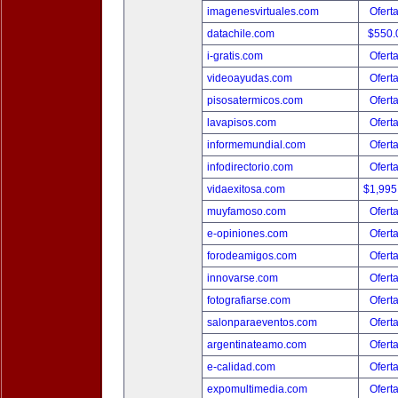
imagenesvirtuales.com
Ofert
datachile.com
$550.
i-gratis.com
Ofert
videoayudas.com
Ofert
pisosatermicos.com
Ofert
lavapisos.com
Ofert
informemundial.com
Ofert
infodirectorio.com
Ofert
vidaexitosa.com
$1,995
muyfamoso.com
Ofert
e-opiniones.com
Ofert
forodeamigos.com
Ofert
innovarse.com
Ofert
fotografiarse.com
Ofert
salonparaeventos.com
Ofert
argentinateamo.com
Ofert
e-calidad.com
Ofert
expomultimedia.com
Ofert