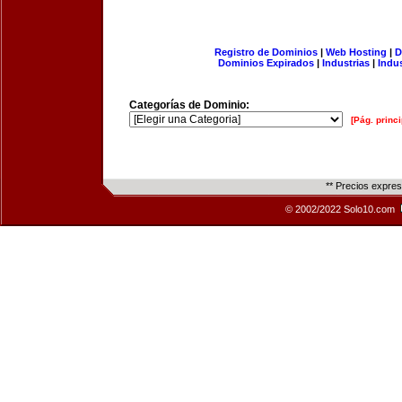
Registro de Dominios
|
Web Hosting
|
D
Dominios Expirados
|
Industrias
|
Indu
Categorías de Dominio:
[Pág. princi
** Precios expre
© 2002/2022 Solo10.com