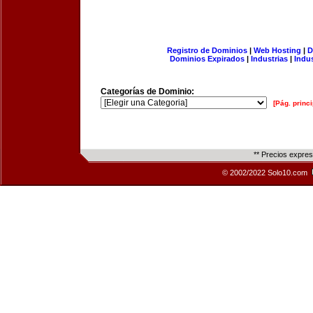
Registro de Dominios
|
Web Hosting
|
D
Dominios Expirados
|
Industrias
|
Indu
Categorías de Dominio:
[Pág. princi
** Precios expre
© 2002/2022 Solo10.com