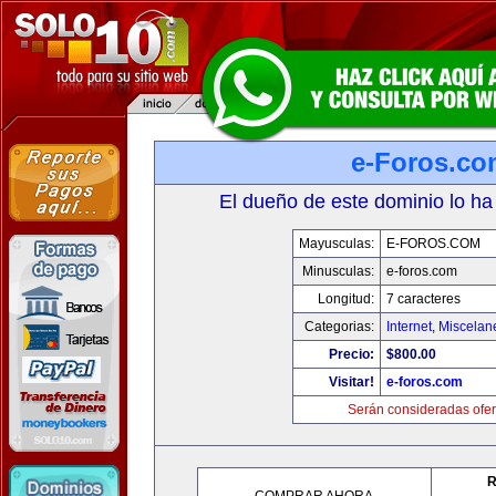
e-Foros.co
El dueño de este dominio lo ha
Mayusculas:
E-FOROS.COM
Minusculas:
e-foros.com
Longitud:
7 caracteres
Categorias:
Internet
,
Miscelane
Precio:
$800.00
Visitar!
e-foros.com
Serán consideradas ofer
R