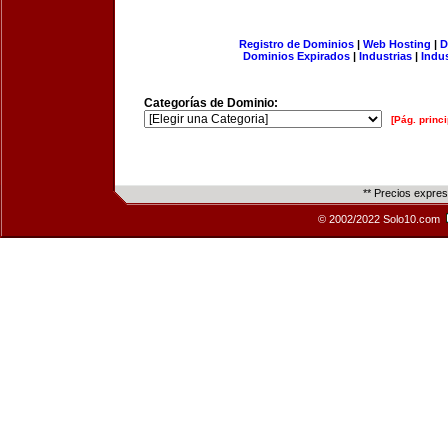
Registro de Dominios
|
Web Hosting
|
D
Dominios Expirados
|
Industrias
|
Indu
Categorías de Dominio:
[Pág. princi
** Precios expre
© 2002/2022 Solo10.com