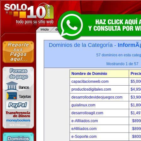
Dominios de la Categoría -
InformÃ¡
57 dominios en esta categ
Mostrando 1 de 57
Nombre de Dominio
Preci
capacitacionweb.com
$5,00
productosdigitales.com
$4,95
desarrollodevideojuegos.com
$3,90
guialinux.com
$1,80
desarrolloagil.com
$1,49
e-Afiliados.com
$899
eAfiliados.com
$899
e-Soporte.com
$800