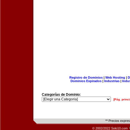
Registro de Dominios
|
Web Hosting
|
D
Dominios Expirados
|
Industrias
|
Indu
Categorías de Dominio:
[Pág. princi
** Precios expre
© 2002/2022 Solo10.com