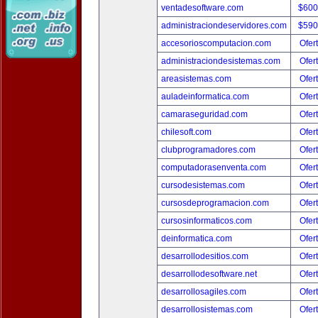
ventadesoftware.com
$600
administraciondeservidores.com
$590
accesorioscomputacion.com
Ofer
administraciondesistemas.com
Ofer
areasistemas.com
Ofer
auladeinformatica.com
Ofer
camaraseguridad.com
Ofer
chilesoft.com
Ofer
clubprogramadores.com
Ofer
computadorasenventa.com
Ofer
cursodesistemas.com
Ofer
cursosdeprogramacion.com
Ofer
cursosinformaticos.com
Ofer
deinformatica.com
Ofer
desarrollodesitios.com
Ofer
desarrollodesoftware.net
Ofer
desarrollosagiles.com
Ofer
desarrollosistemas.com
Ofer