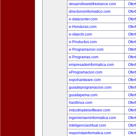
desarrollowebfreelance.com
Ofer
directorioinformatico.com
Ofer
e-datacenter.com
Ofer
e-Honduras.com
Ofer
e-objects.com
Ofer
e-Productos.com
Ofer
e-Programacion.com
Ofer
e-Programas.com
Ofer
empresadeinformatica.com
Ofer
eProgramacion.com
Ofer
expohardware.com
Ofer
guiadeprogramacion.com
Ofer
guiaitapema.com
Ofer
hardlinux.com
Ofer
industriadelsoftware.com
Ofer
ingenieriaeninformatica.com
Ofer
inteligenciavirtual.com
Ofer
mayoristainformatica.com
Ofer