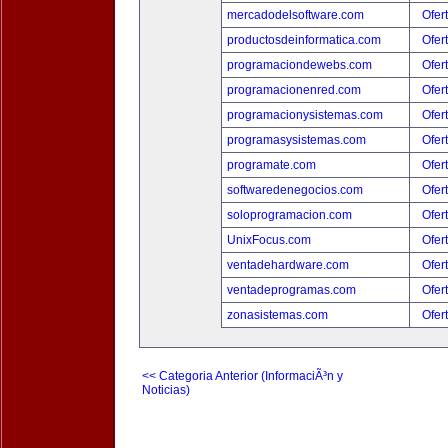
mercadodelsoftware.com
Ofer
productosdeinformatica.com
Ofer
programaciondewebs.com
Ofer
programacionenred.com
Ofer
programacionysistemas.com
Ofer
programasysistemas.com
Ofer
programate.com
Ofer
softwaredenegocios.com
Ofer
soloprogramacion.com
Ofer
UnixFocus.com
Ofer
ventadehardware.com
Ofer
ventadeprogramas.com
Ofer
zonasistemas.com
Ofer
<< Categoria Anterior (InformaciÃ³n y
Noticias)