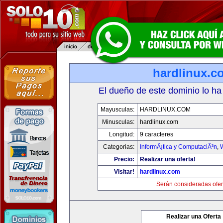
hardlinux.c
El dueño de este dominio lo ha
Mayusculas:
HARDLINUX.COM
Minusculas:
hardlinux.com
Longitud:
9 caracteres
Categorias:
InformÃ¡tica y ComputaciÃ³n
,
Precio:
Realizar una oferta!
Visitar!
hardlinux.com
Serán consideradas ofer
Realizar una Oferta