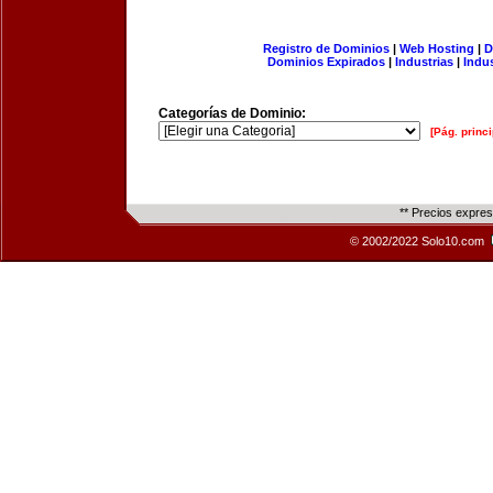
Registro de Dominios
|
Web Hosting
|
D
Dominios Expirados
|
Industrias
|
Indu
Categorías de Dominio:
[Pág. princi
** Precios expre
© 2002/2022 Solo10.com