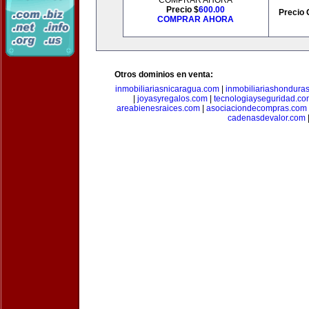
COMPRAR AHORA
Precio $
600.00
Precio 
COMPRAR AHORA
Otros dominios en venta:
inmobiliariasnicaragua.com
|
inmobiliariashondura
|
joyasyregalos.com
|
tecnologiayseguridad.co
areabienesraices.com
|
asociaciondecompras.com
cadenasdevalor.com