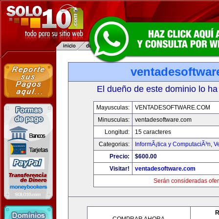
ventadesoftwar
El dueño de este dominio lo ha
Mayusculas:
VENTADESOFTWARE.COM
Minusculas:
ventadesoftware.com
Longitud:
15 caracteres
Categorias:
InformÃ¡tica y ComputaciÃ³n
,
V
Precio:
$600.00
Visitar!
ventadesoftware.com
Serán consideradas ofer
R