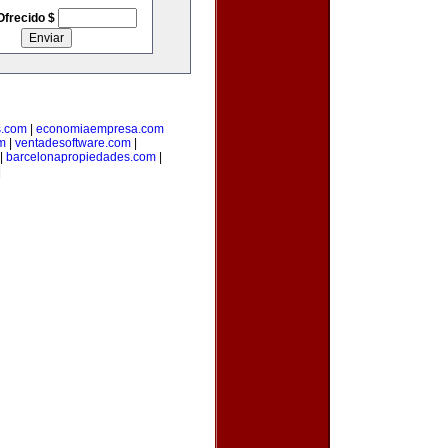
Ofrecido $
s.com
|
economiaempresa.com
m
|
ventadesoftware.com
|
|
barcelonapropiedades.com
|
|