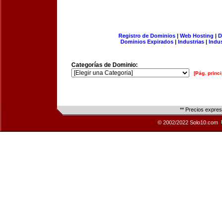
Registro de Dominios
|
Web Hosting
|
D
Dominios Expirados
|
Industrias
|
Indu
Categorías de Dominio:
[Pág. princi
** Precios expre
© 2002/2022 Solo10.com