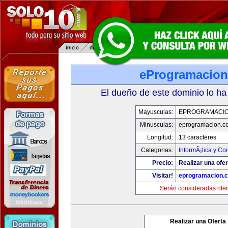
eProgramacio
El dueño de este dominio lo ha
Mayusculas:
EPROGRAMACI
Minusculas:
eprogramacion.c
Longitud:
13 caracteres
Categorias:
InformÃ¡tica y C
Precio:
Realizar una ofer
Visitar!
eprogramacion.
Serán consideradas ofer
Realizar una Oferta