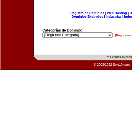
Registro de Dominios
|
Web Hosting
|
D
Dominios Expirados
|
Industrias
|
Indu
Categorías de Dominio:
[Pág. princi
** Precios expre
© 2002/2022 Solo10.com