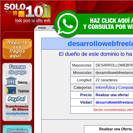
desarrollowebfree
El dueño de este dominio lo ha
Mayusculas:
DESARROLLOWEBFR
Minusculas:
desarrollowebfreelanc
Longitud:
22 caracteres
Categorias:
InformÃ¡tica y Computa
Precio:
Realizar una oferta!
Visitar!
desarrollowebfreelan
Serán consideradas ofer
Realizar una Oferta