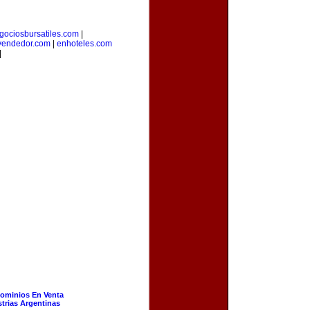
gociosbursatiles.com
|
vendedor.com
|
enhoteles.com
|
ominios En Venta
strias Argentinas