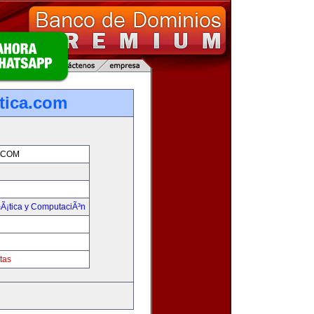
tica.com
.COM
mÃ¡tica y ComputaciÃ³n
tas