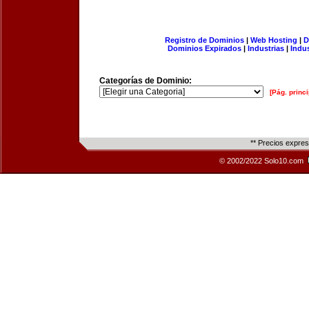
Registro de Dominios
|
Web Hosting
|
D
Dominios Expirados
|
Industrias
|
Indu
Categorías de Dominio:
[Pág. princi
** Precios expre
© 2002/2022 Solo10.com