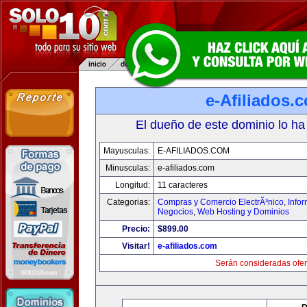
e-Afiliados.
El dueño de este dominio lo ha
Mayusculas:
E-AFILIADOS.COM
Minusculas:
e-afiliados.com
Longitud:
11 caracteres
Categorias:
Compras y Comercio ElectrÃ³nico
,
Info
Negocios
,
Web Hosting y Dominios
Precio:
$899.00
Visitar!
e-afiliados.com
Serán consideradas ofer