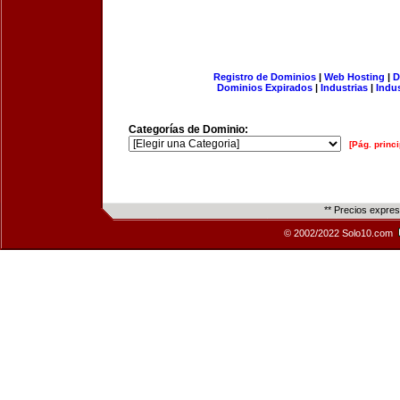
Registro de Dominios
|
Web Hosting
|
D
Dominios Expirados
|
Industrias
|
Indu
Categorías de Dominio:
[Pág. princi
** Precios expre
© 2002/2022 Solo10.com