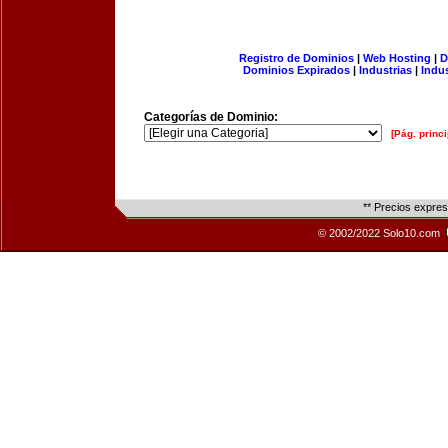
Registro de Dominios
|
Web Hosting
|
D
Dominios Expirados
|
Industrias
|
Indu
Categorías de Dominio:
[Pág. princi
** Precios expre
© 2002/2022 Solo10.com