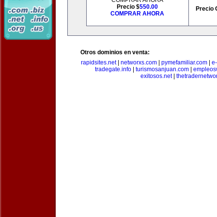
COMPRAR AHORA
Precio $
550.00
Precio 
COMPRAR AHORA
Otros dominios en venta:
rapidsites.net
|
networxs.com
|
pymefamiliar.com
|
e
tradegate.info
|
turismosanjuan.com
|
empleos
exitosos.net
|
thetradernetwo