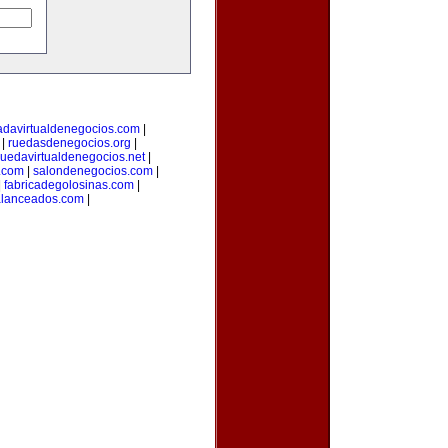
adavirtualdenegocios.com
|
|
ruedasdenegocios.org
|
ruedavirtualdenegocios.net
|
.com
|
salondenegocios.com
|
|
fabricadegolosinas.com
|
alanceados.com
|