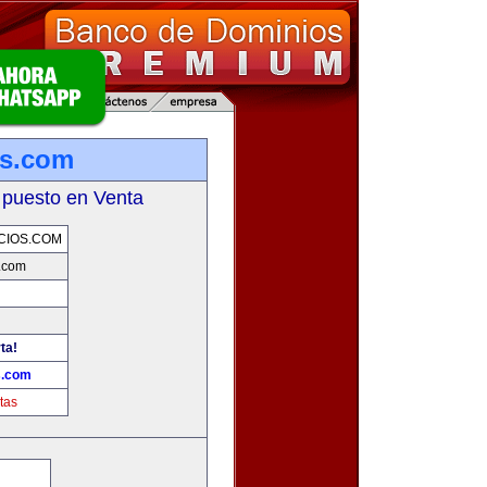
os.com
 puesto en Venta
CIOS.COM
.com
ta!
s.com
tas