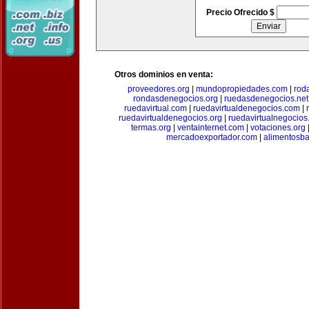
Precio Ofrecido $
Otros dominios en venta:
proveedores.org
|
mundopropiedades.com
|
rod
rondasdenegocios.org
|
ruedasdenegocios.net
ruedavirtual.com
|
ruedavirtualdenegocios.com
|
ruedavirtualdenegocios.org
|
ruedavirtualnegocios
termas.org
|
ventainternet.com
|
votaciones.org
mercadoexportador.com
|
alimentosb