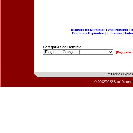
Registro de Dominios
|
Web Hosting
|
D
Dominios Expirados
|
Industrias
|
Indu
Categorías de Dominio:
[Pág. princi
** Precios expre
© 2002/2022 Solo10.com