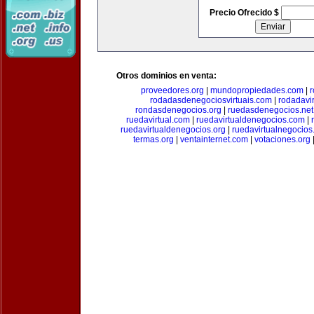
Precio Ofrecido $
Otros dominios en venta:
proveedores.org
|
mundopropiedades.com
|
r
rodadasdenegociosvirtuais.com
|
rodadavi
rondasdenegocios.org
|
ruedasdenegocios.net
ruedavirtual.com
|
ruedavirtualdenegocios.com
|
ruedavirtualdenegocios.org
|
ruedavirtualnegocios
termas.org
|
ventainternet.com
|
votaciones.org