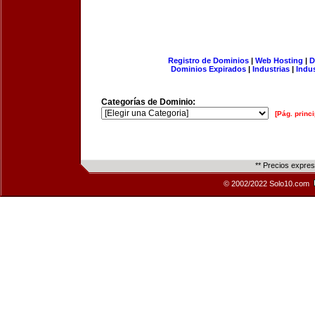
Registro de Dominios
|
Web Hosting
|
D
Dominios Expirados
|
Industrias
|
Indu
Categorías de Dominio:
[Pág. princi
** Precios expre
© 2002/2022 Solo10.com